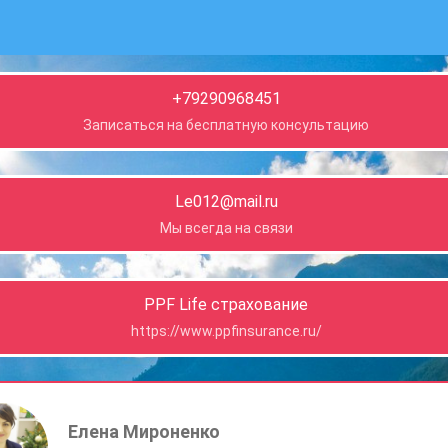
+79290968451
Записаться на бесплатную консультацию
Le012@mail.ru
Мы всегда на связи
PPF Life страхование
https://www.ppfinsurance.ru/
Елена Мироненко