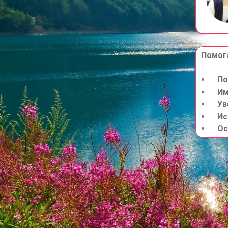
Помога
⦁	Подготовить надежный старт детям

⦁	Иметь финансовую поддержку в сложных ситуациях

⦁	Увеличить свою пенсию

⦁	Использовать налоговые льготы
